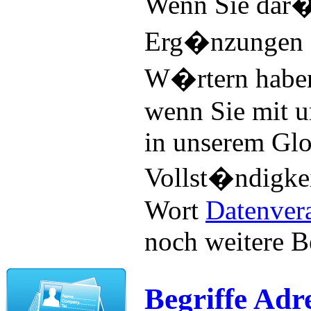
Wenn Sie dar�
Erg�nzungen z
W�rtern haben,
wenn Sie mit u
in unserem Glo
Vollst�ndigke
Wort
Datenver
noch weitere B
Begriffe Ad