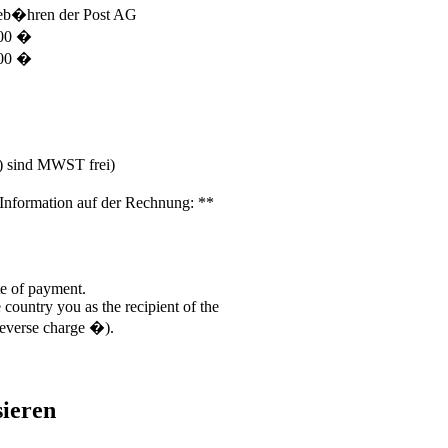
b�hren der Post AG
00 �
00 �
) sind MWST frei)
e Information auf der Rechnung:
**
te of payment.
country you as the recipient of the
 reverse charge �).
sieren