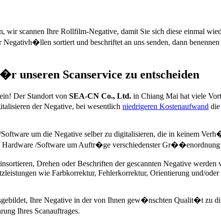
, wir scannen Ihre Rollfilm-Negative, damit Sie sich diese einmal w
r Negativh�llen sortiert und beschriftet an uns senden, dann benennen 
�r unseren Scanservice zu entscheiden
sein! Der Standort von
SEA-CN Co., Ltd.
in Chiang Mai hat viele Vor
talisieren der Negative, bei wesentlich
niedrigeren Kostenaufwand
die
ftware um die Negative selber zu digitalisieren, die in keinem Verh
e Hardware /Software um Auftr�ge verschiedenster Gr��enordnung z
insortieren, Drehen oder Beschriften der gescannten Negative werden 
zleistungen wie Farbkorrektur, Fehlerkorrektur, Orientierung und/oder
usgebildet, Ihre Negative in der von Ihnen gew�nschten Qualit�t zu digi
rung Ihres Scanauftrages.