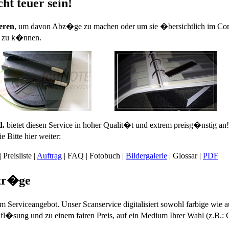
ht teuer sein!
ieren
, um davon Abz�ge zu machen oder um sie �bersichtlich im Comp
en zu k�nnen.
d.
bietet diesen Service in hoher Qualit�t und extrem preisg�nstig 
 Bitte hier weiter:
|
Preisliste
|
Auftrag
|
FAQ
|
Fotobuch
|
Bildergalerie
|
Glossar
|
PDF
ftr�ge
 Serviceangebot. Unser Scanservice digitalisiert sowohl farbige wie
Aufl�sung und zu einem fairen Preis, auf ein Medium Ihrer Wahl (z.B