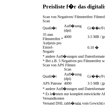
Preisliste f�r das digital
Scan von Negativen/ Filmstreifen/ Filmrol
Scan
Aufl�sung
Qualit�t
Gr��e/Fo
(dpi)
35 mm
4000
3-5 MB / j
Filmstreifen *
Aufpreis pro
Einzel-
0.10 �
Negativ
* andere Aufl�sungen und Datenformate
* Bei z.B. 5 Negativen pro Filmstreifen w
Scan von APS Filmen
Scan
Aufl�sung
Qualit�t
Gr��e/Fo
(dpi)
APS Patrone
4000
3-5 MB /.j
* andere Aufl�sungen und Datenformate
* Es k�nnen nur komplett entwickelte A
Versandkosten
Versand DHL (abh�ngig vom Gewicht)