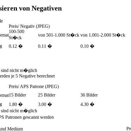
isieren von Negativen
le
Preis/ Negativ (JPEG)
100-500
rmat
von 501-1.000 St�ck
von 1.001-2.000 St�ck
St�ck
pg
0.12 �
0.11 �
0.10 �
 sind nicht m�glich
erden je 5 Negative berechnet
Preis/ APS Patrone (JPEG)
15 Bilder
25 Bilder
36 Bilder
rmat
pg
1.80 �
3.00 �
4.30 �
 sind nicht m�glich
PS Patronen gescannt werden
Pr
 und Medium