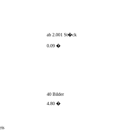
ab 2.001 St�ck
0.09 �
40 Bilder
4.80 �
eis