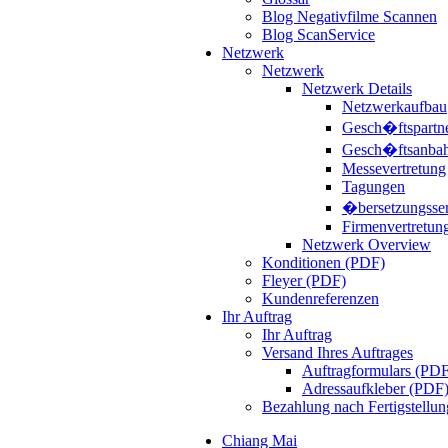
Blog Negativfilme Scannen
Blog ScanService
Netzwerk
Netzwerk
Netzwerk Details
Netzwerkaufbau
Gesch�ftspartn
Gesch�ftsanba
Messevertretung
Tagungen
�bersetzungsser
Firmenvertretun
Netzwerk Overview
Konditionen (PDF)
Fleyer (PDF)
Kundenreferenzen
Ihr Auftrag
Ihr Auftrag
Versand Ihres Auftrages
Auftragformulars (PD
Adressaufkleber (PDF
Bezahlung nach Fertigstellun
Chiang Mai