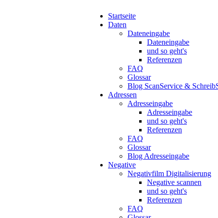
Startseite
Daten
Dateneingabe
Dateneingabe
und so geht's
Referenzen
FAQ
Glossar
Blog ScanService & Schreib
Adressen
Adresseingabe
Adresseingabe
und so geht's
Referenzen
FAQ
Glossar
Blog Adresseingabe
Negative
Negativfilm Digitalisierung
Negative scannen
und so geht's
Referenzen
FAQ
Glossar