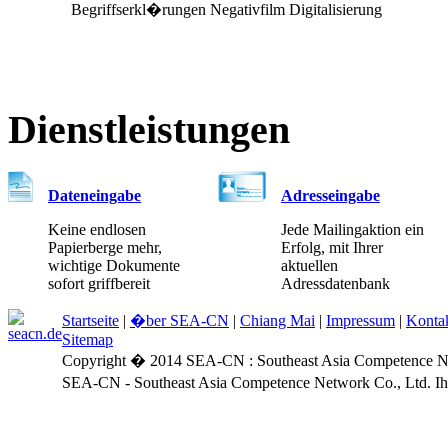
Begriffserkl�rungen Negativfilm Digitalisierung
Dienstleistungen
Dateneingabe
Adresseingabe
Keine endlosen
Jede Mailingaktion ein
Papierberge mehr,
Erfolg, mit Ihrer
wichtige Dokumente
aktuellen
sofort griffbereit
Adressdatenbank
Startseite
|
�ber SEA-CN
|
Chiang Mai
|
Impressum
|
Konta
Sitemap
Copyright � 2014 SEA-CN : Southeast Asia Competence Netw
SEA-CN - Southeast Asia Competence Network Co., Ltd. Ihr